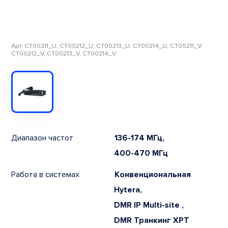
Арт. CT00211_U, CT00212_U, CT00213_U, CT00214_U, CT00211_V,
CT00212_V, CT00213_V, CT00214_V
Диапазон частот
136-174 МГц,
400-470 МГц
Работа в системах
Конвенциональная
Hytera,
DMR IP Multi-site ,
DMR Транкинг XPT