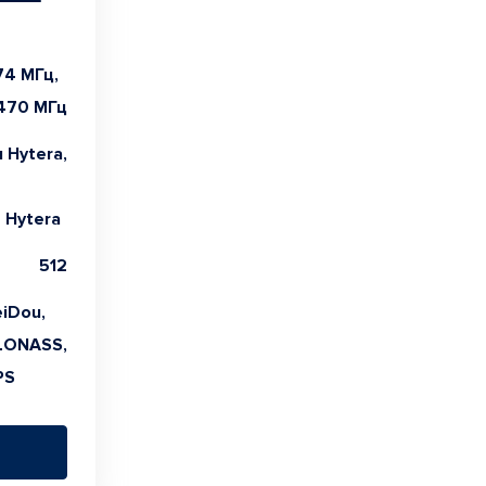
74 МГц,
470 МГц
 Hytera,
 Hytera
512
iDou,
LONASS,
PS