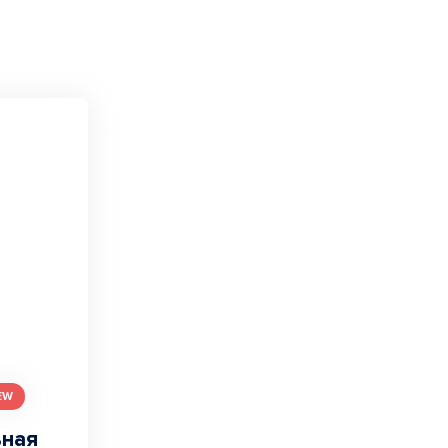
EW
ьная