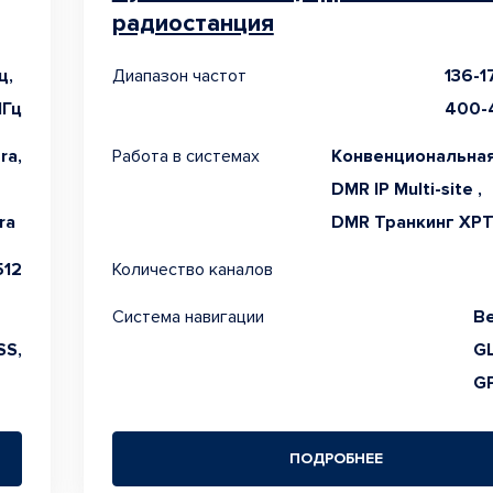
радиостанция
ц,
Диапазон частот
136-1
МГц
400-
ra,
Работа в системах
Конвенциональная
DMR IP Multi-site ,
ra
DMR Транкинг XPT
512
Количество каналов
Система навигации
Be
S,
G
G
ПОДРОБНЕЕ