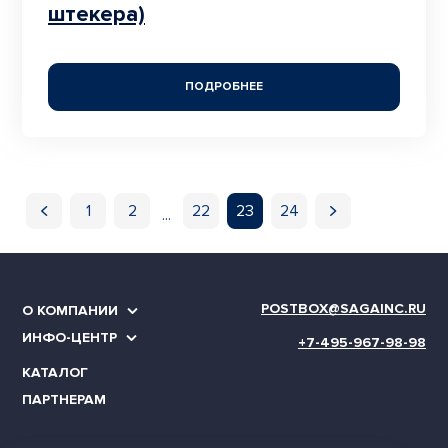
штекера)
ПОДРОБНЕЕ
1
2
22
23
24
...
Предыдущая
Следующая
POSTBOX@SAGAINC.RU
О КОМПАНИИ
ИНФО-ЦЕНТР
+7-495-967-98-98
КАТАЛОГ
ПАРТНЕРАМ