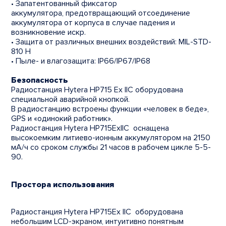
• Запатентованный фиксатор
аккумулятора, предотвращающий отсоединение
аккумулятора от корпуса в случае падения и
возникновение искр.
• Защита от различных внешних воздействий: MIL-STD-
810 H
• Пыле- и влагозащита: IP66/IP67/IP68
Безопасность
Радиостанция Hytera HP715 Ex IIC оборудована
специальной аварийной кнопкой.
В радиостанцию встроены функции «человек в беде»,
GPS и «одинокий работник».
Радиостанция Hytera HP715ExIIC оснащена
высокоемким литиево-ионным аккумулятором на 2150
мА/ч со сроком службы 21 часов в рабочем цикле 5-5-
90.
Простора использования
Радиостанция Hytera НР715Ex IIC оборудована
небольшим LCD-экраном, интуитивно понятным