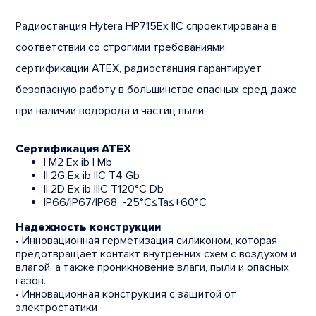
Радиостанция Hytera HP715Ex IIC спроектирована в
соответствии со строгими требованиями
сертификации ATEX, радиостанция гарантирует
безопасную работу в большинстве опасных сред даже
при наличии водорода и частиц пыли.
Сертификация ATEX
I M2 Ex ib I Mb
II 2G Ex ib IIC T4 Gb
II 2D Ex ib IIIC T120°C Db
IP66/IP67/IP68, -25°C≤Ta≤+60°C
Надежность конструкции
• Инновационная герметизация силиконом, которая
предотвращает контакт внутренних схем с воздухом и
влагой, а также проникновение влаги, пыли и опасных
газов.
• Инновационная конструкция с защитой от
электростатики