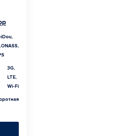
ор
iDou,
LONASS,
PS
3G,
LTE,
Wi-Fi
оротная