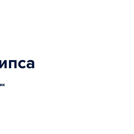
ипса
ик