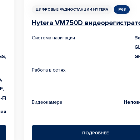
ЦИФРОВЫЕ РАДИОСТАНЦИИ HYTERA
IP68
Hytera VM750D видеорегистрат
Система навигации
Be
G
S,
G
Работа в сетях
,
E,
-Fi
Видеокамера
Непов
ная
ПОДРОБНЕЕ