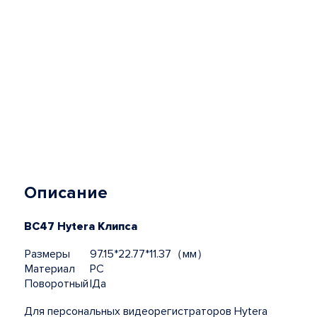
Описание
BC47 Hytera Клипса
Размеры
97.15*22.77*11.37（мм）
Материал
PC
Поворотный
lДа
Для персональных видеорегистраторов Hytera