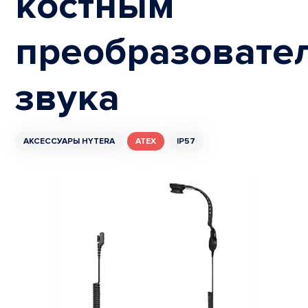
костным
преобразовате
звука
АКСЕССУАРЫ HYTERA
ATEX
IP57