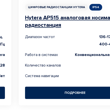
ЦИФРОВЫЕ РАДИОСТАНЦИИ HYTERA
IP54
Hytera AP515 аналоговая носим
радиостанция
ц,
Диапазон частот
136-1
МГц
400-
era
Работа в системах
Конвенциональная
128
Количество каналов
Нет
Система навигации
ПОДРОБНЕЕ