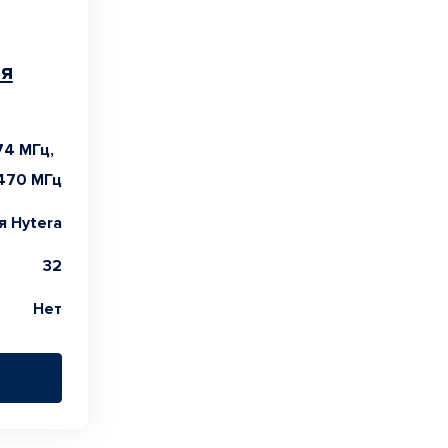
ая
74 МГц,
470 МГц
 Hytera
32
Нет