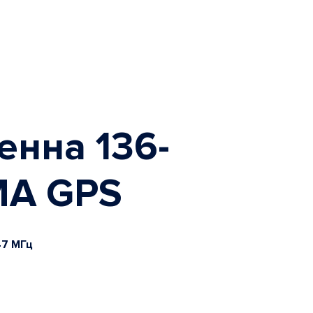
енна 136-
MA GPS
47 МГц