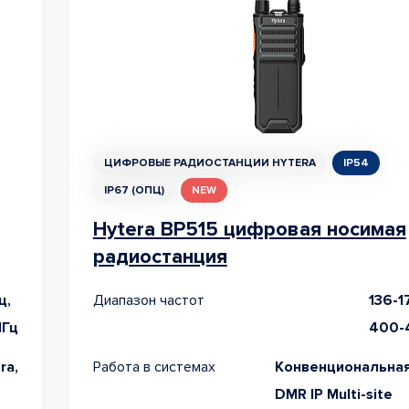
ЦИФРОВЫЕ РАДИОСТАНЦИИ HYTERA
IP54
IP67 (ОПЦ)
NEW
Hytera BP515 цифровая носимая
радиостанция
ц,
Диапазон частот
136-1
МГц
400-
ra,
Работа в системах
Конвенциональная
DMR IP Multi-site