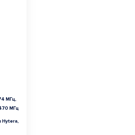
74 МГц,
470 МГц
 Hytera,