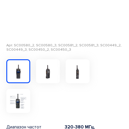
Арт. SC00580_2, SC00580_3, SC00581_2, SC00581_3, SC00449_2,
SC00449_3, SC00450_2, SC00450_3
Диапазон частот
320-380 МГц,